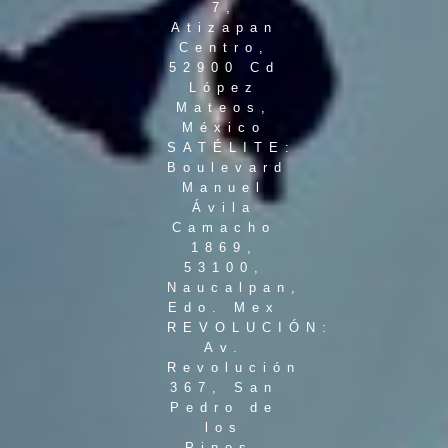
7,
Atizapan
Centro,
52900 Cd
López
Mateos,
México
SATÉLITE:
Boulevard
Manuel
Ávila
Camacho
1869,
53100,
Naucalpan,
Edo. Mex
REVOLUCIÓN:
Av.
Revolución
367, San
Pedro de
los
Pinos,