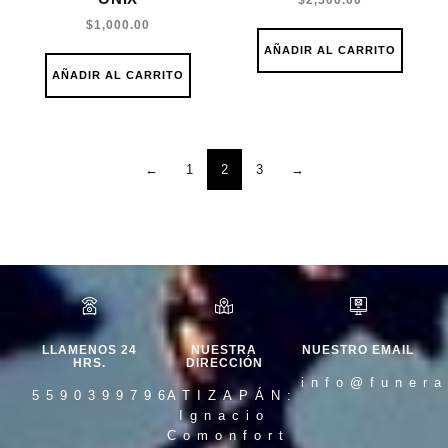
$
1,000.00
AÑADIR AL CARRITO
AÑADIR AL CARRITO
←
1
2
3
→
LLAMENOS 24
NUESTRA
NUESTRO EMAIL
HRS.
DIRECCIÓN
info@funera
5590399796
ATIZAPÁN:
Ignacio
Comonfort