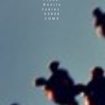
Benito
Juárez,
03800
CDMX