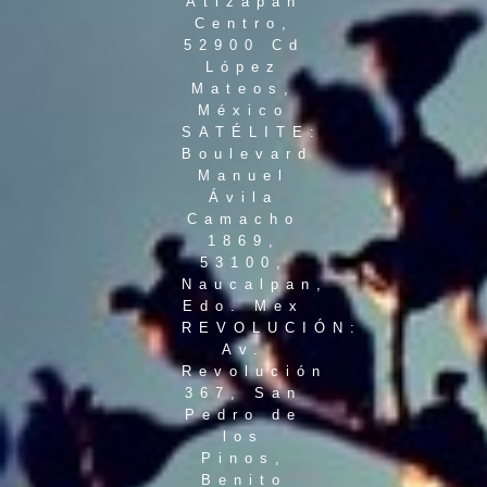
Atizapan
Centro,
52900 Cd
López
Mateos,
México
SATÉLITE:
Boulevard
Manuel
Ávila
Camacho
1869,
53100,
Naucalpan,
Edo. Mex
REVOLUCIÓN:
Av.
Revolución
367, San
Pedro de
los
Pinos,
Benito