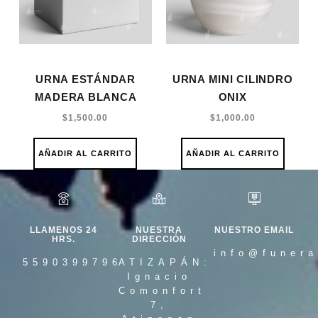
URNA ESTÁNDAR
URNA MINI CILINDRO
MADERA BLANCA
ONIX
$
1,500.00
$
1,000.00
AÑADIR AL CARRITO
AÑADIR AL CARRITO
LLAMENOS 24
NUESTRA
NUESTRO EMAIL
HRS.
DIRECCIÓN
info@funera
5590399796
ATIZAPÁN:
Ignacio
Comonfort
7,