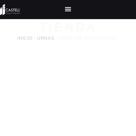
TIENDA
INICIO
/
URNAS
/ URNA KID ROSA PASTEL