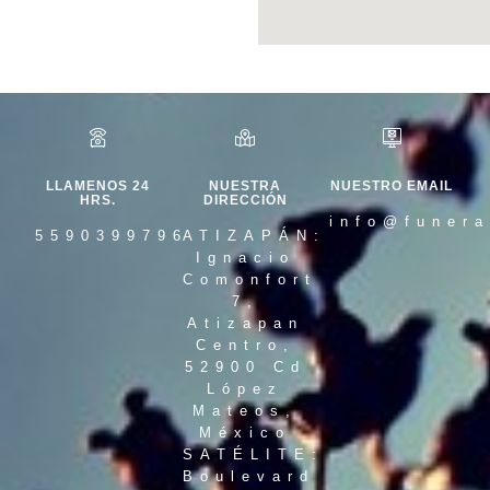
LLAMENOS 24
NUESTRA
NUESTRO EMAIL
HRS.
DIRECCIÓN
info@funera
5590399796
ATIZAPÁN:
Ignacio
Comonfort
7,
Atizapan
Centro,
52900 Cd
López
Mateos,
México
SATÉLITE:
Boulevard