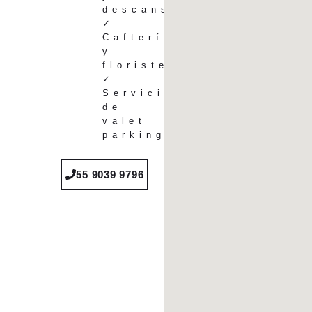
descanso
✓
Caftería
y
floristería
✓
Servicio
de
valet
parking
55 9039 9796