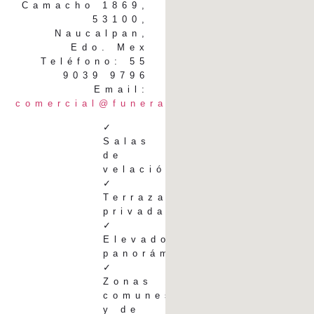
Camacho 1869,
53100,
Naucalpan,
Edo. Mex
Teléfono: 55
9039 9796
Email:
comercial@funerariacastell.com
✓
Salas
de
velación
✓
Terrazas
privadas
✓
Elevador
panorámico
✓
Zonas
comunes
y de