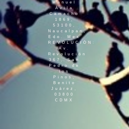
Manuel
Ávila
Camacho
1869,
53100,
Naucalpan,
Edo. Mex
REVOLUCIÓN:
Av.
Revolución
367, San
Pedro de
los
Pinos,
Benito
Juárez,
03800
CDMX