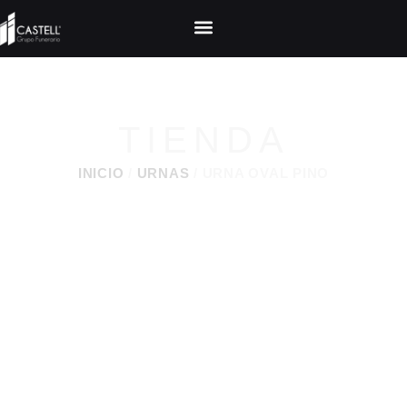
TIENDA
INICIO
/
URNAS
/ URNA OVAL PINO