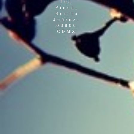
los
Pinos,
Benito
Juárez,
03800
CDMX