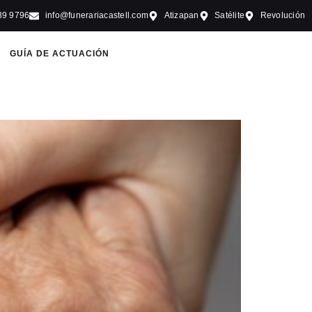
39 9796
info@funerariacastell.com
Atizapan
Satélite
Revolución
GUÍA DE ACTUACIÓN