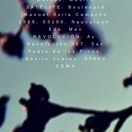
SATÉLITE: Boulevard
Manuel Ávila Camacho
1869, 53100, Naucalpan,
Edo. Mex
REVOLUCIÓN: Av.
Revolución 367, San
Pedro de los Pinos,
Benito Juárez, 03800
CDMX