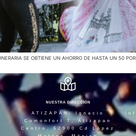
UNERARIA SE OBTIENE UN AHORRO DE HASTA UN 50 PO
NUESTRA DIRECCIÓN
ATIZAPÁN: Ignacio
in
Comonfort 7, Atizapan
Centro, 52900 Cd López
Mateos, México