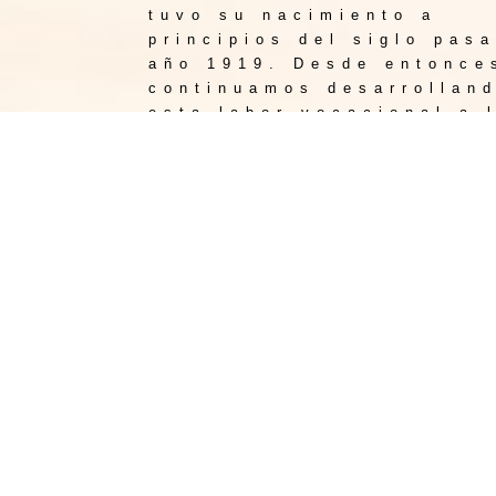
tuvo su nacimiento a
principios del siglo pas
año 1919. Desde entonce
continuamos desarrollan
esta labor vocacional a 
largo del tiempo y en el
ámbito internacional.
Nuestra dedicación está
centrada en la atención 
familias y allegados de
fallecidos que requieren
nuestros servicios en es
momentos difíciles que
atraviesan.