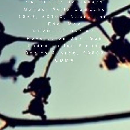
SATÉLITE: Boulevard
Manuel Ávila Camacho
1869, 53100, Naucalpan,
Edo. Mex
REVOLUCIÓN: Av.
Revolución 367, San
Pedro de los Pinos,
Benito Juárez, 03800
CDMX