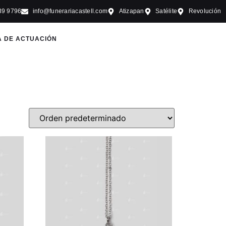
39 9796
info@funerariacastell.com
Atizapan
Satélite
Revolución
A DE ACTUACIÓN