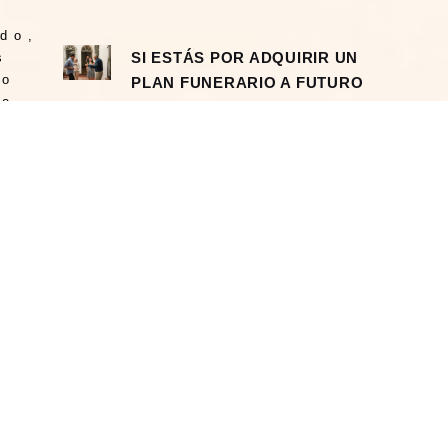
ado,
SI ESTÁS POR ADQUIRIR UN
s
do
PLAN FUNERARIO A FUTURO
lo
CHECA ESTO
Grupo Funerario Castell
a
 de
os