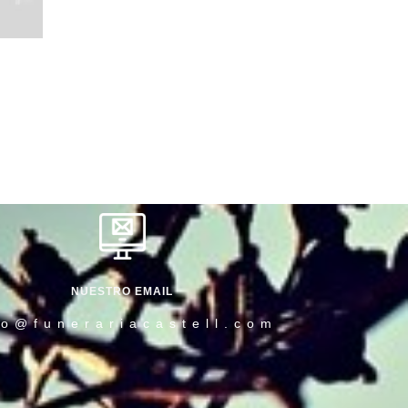
NUESTRO EMAIL
fo@funerariacastell.com