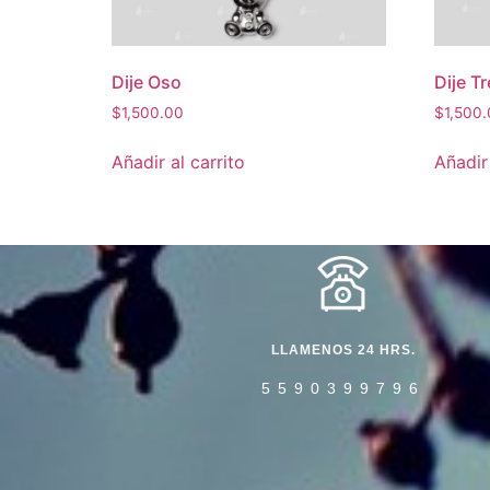
Dije Oso
Dije T
$
1,500.00
$
1,500
Añadir al carrito
Añadir 
LLAMENOS 24 HRS.
5590399796