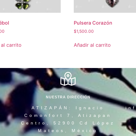
rébol
Pulsera Corazón
.00
$
1,500.00
al carrito
Añadir al carrito
NUESTRA DIRECCIÓN
ATIZAPÁN: Ignacio
in
Comonfort 7, Atizapan
Centro, 52900 Cd López
Mateos, México